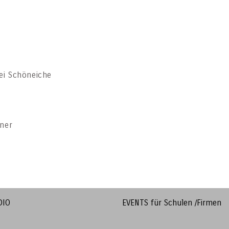
rei Schöneiche
ner
DIO
EVENTS für Schulen /Firmen